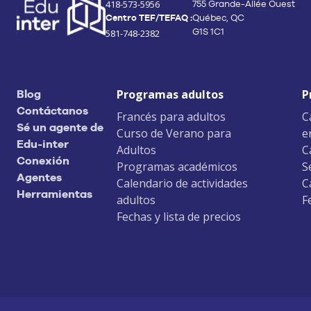
418-573-5956
755 Grande-Allée Ouest
Centro TEF/TEFAQ :
Québec, QC
G1S 1C1
581-748-2382
Programas adultos
P
Blog
Contáctanos
Francés para adultos
C
Sé un agente de
Curso de Verano para
e
Edu-inter
Adultos
C
Conexión
Programas académicos
S
Agentes
Calendario de actividades
C
Herramientas
adultos
F
Fechas y lista de precios