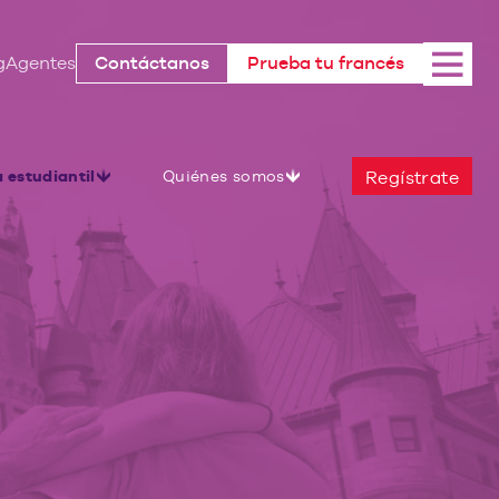
g
Agentes
Contáctanos
Prueba tu francés
a estudiantil
Quiénes somos
Regístrate