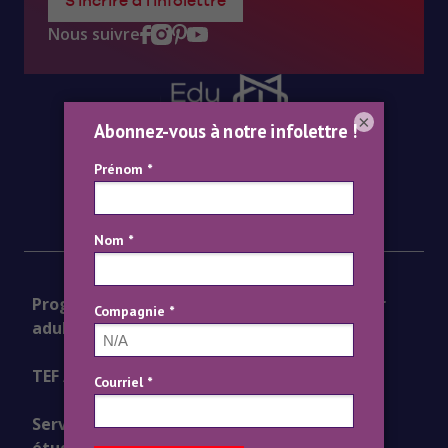
S'incrire à l'infolettre
Nous suivre
×
Téléphone :
École de français Edu-inter
418-573-5956
755 Grande-Allée Ouest
Centre TEF/TEFAQ :
Québec, QC
G1S 1C1
581-748-2382
Programmes pour
Programmes pour
adultes
adolescents
TEF / TEFAQ
Cours en ligne
Services et vie
À propos
étudiante